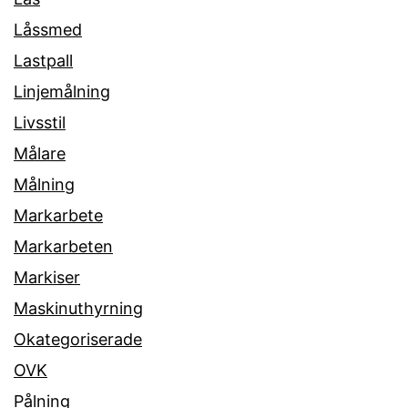
Låssmed
Lastpall
Linjemålning
Livsstil
Målare
Målning
Markarbete
Markarbeten
Markiser
Maskinuthyrning
Okategoriserade
OVK
Pålning