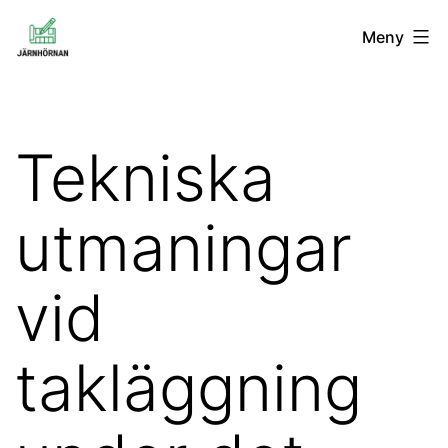
Hoppa
Järnhörnan
Meny
till
innehåll
Tekniska
utmaningar
vid
takläggning