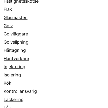
Fastighetsskötsel
Flak
Glasmästeri
Golv
Golvläggare
Golvslipning
Håltagning
Hantverkare
Injektering
Isolering
Kök
Kontrollansvarig
Lackering
Lås