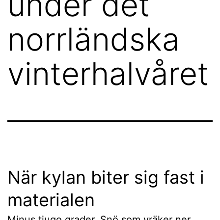
under det
norrländska
vinterhalvåret
När kylan biter sig fast i
materialen
Minus tjugo grader. Snö som vräker ner.