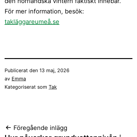
den norrländska vintern faktiskt innebär.
För mer information, besök:
takläggareumeå.se
Publicerat den
13 maj, 2026
av
Emma
Kategoriserat som
Tak
Inläggsnavigering
Föregående inlägg