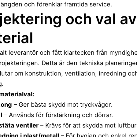
slängden och förenklar framtida service.
jektering och val av
erial
alt leverantör och fått klartecken från myndighe
projekteringen. Detta är den tekniska planeringe
utar om konstruktion, ventilation, inredning oc
g.
materialval:
tong
– Ger bästa skydd mot tryckvågor.
l
– Används för förstärkning och dörrar.
täta ventiler
– Krävs för att skydda mot luftbur
edning i plast/metall
– För hygien och enkel re