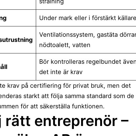
strålning
ing
Under mark eller i förstärkt källar
Ventilationssystem, gastäta dörrar
sutrustning
nödtoalett, vatten
Bör kontrolleras regelbundet äve
åll
det inte är krav
te krav på certifiering för privat bruk, men det
deras starkt att följa samma standard som de s
mmen för att säkerställa funktionen.
j rätt entreprenör –