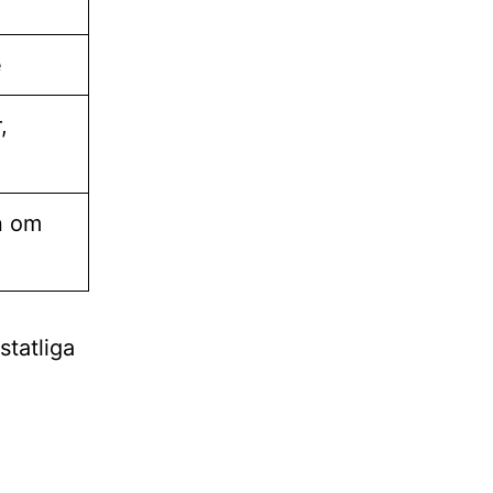
e
,
n om
tatliga