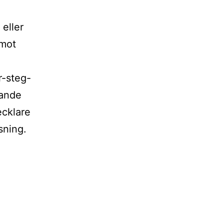
eller
 mot
r-steg-
lande
vecklare
sning.