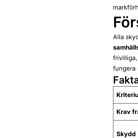
markförh
För
Alla sky
samhäll
frivilli
fungera 
Fakt
Kriteri
Krav f
Skydd