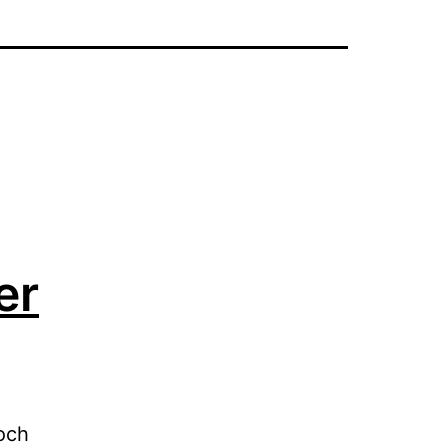
er
 och