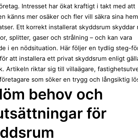
retag. Intresset har ökat kraftigt i takt med att
n känns mer osäker och fler vill säkra sina hem 
atser. Ett korrekt installerat skyddsrum skyddar
or, splitter, gaser och strålning – och kan vara
e i en nödsituation. Här följer en tydlig steg-fö
för att installera ett privat skyddsrum enligt gäl
. Artikeln riktar sig till villaägare, fastighetsut
öretagare som söker en trygg och långsiktig lö
döm behov och
utsättningar för
yddsrum