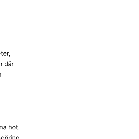
ter,
n där
h
na hot.
ngöring.