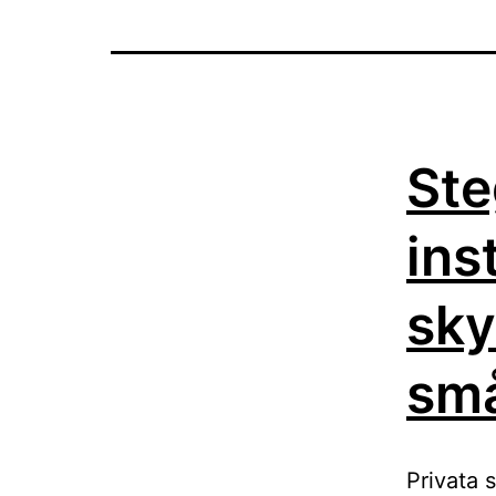
Ste
ins
sky
små
Privata 