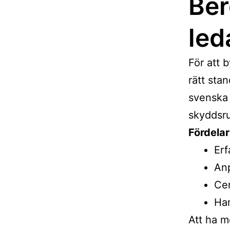
Ber
led
För att 
rätt sta
svenska 
skyddsru
Fördelar
Erf
Anp
Cer
Han
Att ha me