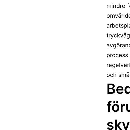
mindre fö
omvärlde
arbetspl
tryckvåg
avgörand
process 
regelverk
och småf
Be
för
sk