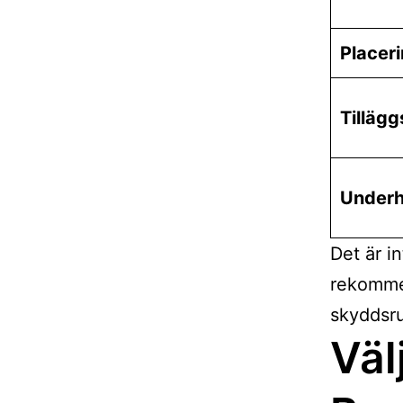
Placer
Tillägg
Underh
Det är in
rekommen
skyddsru
Väl