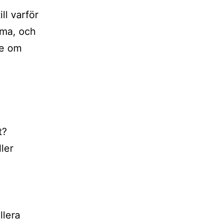
ll varför
mma, och
de om
t?
ler
llera