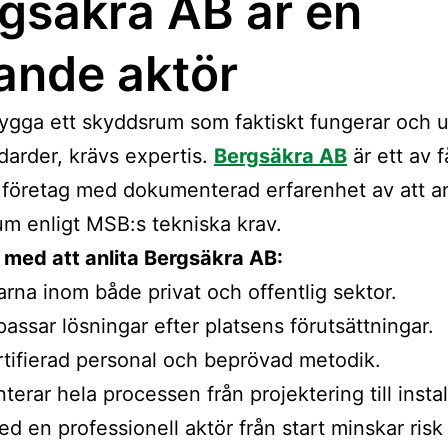
gsäkra AB är en
ande aktör
bygga ett skyddsrum som faktiskt fungerar och u
ndarder, krävs expertis.
Bergsäkra AB
är ett av f
företag med dokumenterad erfarenhet av att a
m enligt MSB:s tekniska krav.
 med att anlita Bergsäkra AB:
arna inom både privat och offentlig sektor.
assar lösningar efter platsens förutsättningar.
tifierad personal och beprövad metodik.
terar hela processen från projektering till instal
d en professionell aktör från start minskar risk 