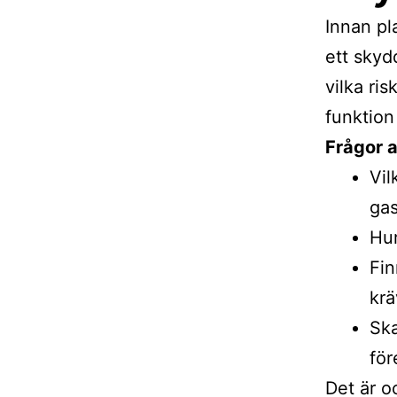
Innan pl
ett sky
vilka ri
funktion
Frågor a
Vil
gas
Hur
Fin
krä
Ska
för
Det är o