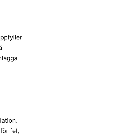
ppfyller
å
nlägga
lation.
för fel,