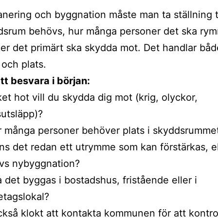
anering och byggnation måste man ta ställning ti
ddsrum behövs, hur många personer det ska ry
sker det primärt ska skydda mot. Det handlar bå
 och plats.
tt besvara i början:
ket hot vill du skydda dig mot (krig, olyckor,
utsläpp)?
 många personer behöver plats i skyddsrumme
ns det redan ett utrymme som kan förstärkas, el
vs nybyggnation?
 det byggas i bostadshus, fristående eller i
etagslokal?
ckså klokt att kontakta kommunen för att kontro