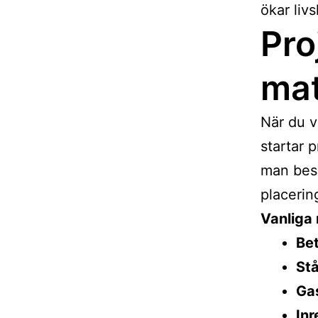
ökar liv
Pro
mat
När du v
startar 
man besl
placerin
Vanliga 
Be
Stå
Gas
Inr