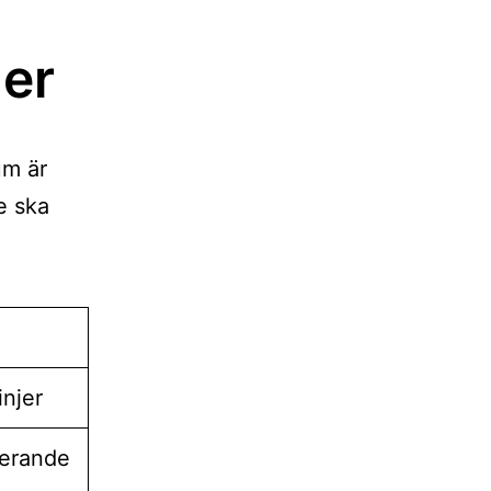
jer
um är
e ska
injer
serande